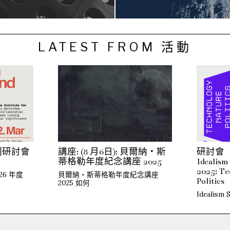
LATEST FROM 活動
列研討會
講座: (8 月6日): 貝爾納・斯
研討會（
蒂格勒年度紀念講座 2025
Idealis
2025: Te
26 年度
貝爾納・斯蒂格勒年度紀念講座
Politics
2025 如何
Idealism