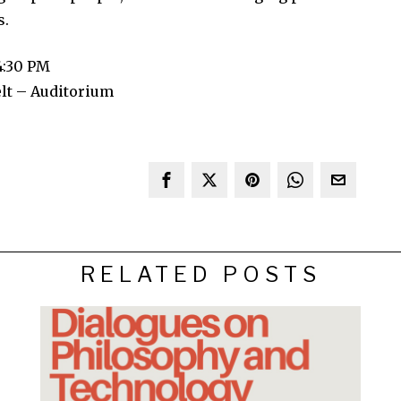
s.
4:30 PM
elt – Auditorium
RELATED POSTS