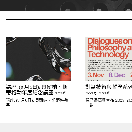
講座: (8 月6日): 貝爾納・斯
對話技術與哲學系
蒂格勒年度紀念講座 2026
2025–2026
講座: (8 月6日): 貝爾納・斯蒂格勒
我們很高興宣布 2025–20
年
「對