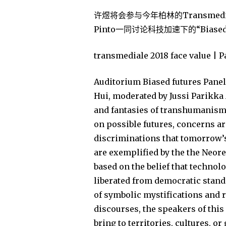
许煜将会参与今年柏林的Transmediale
Pinto一同讨论科技加速下的“Bias
transmediale 2018 face value | 
Auditorium Biased futures Panel
Hui, moderated by Jussi Parikka A
and fantasies of transhumanism 
on possible futures, concerns ar
discriminations that tomorrow’s
are exemplified by the the Neore
based on the belief that technolog
liberated from democratic standa
of symbolic mystifications and re
discourses, the speakers of this
bring to territories, cultures, o