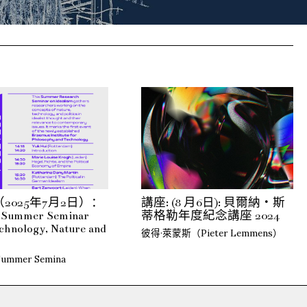
2025年7月2日）：
講座: (8 月6日): 貝爾納・斯
m Summer Seminar
蒂格勒年度紀念講座 2024
chnology, Nature and
彼得·萊蒙斯（Pieter Lemmens）
 Summer Semina