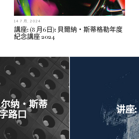
14 7 月, 2024
講座: (8 月6日): 貝爾納・斯蒂格勒年度
紀念講座 2024
贝尔纳‧斯蒂
讲座
十字路口