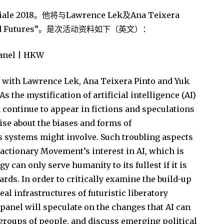
 2018。他将与Lawrence Lek及Ana Teixera
ed Futures”。是次活动资料如下（英文）：
Panel | HKW
 with Lawrence Lek, Ana Teixera Pinto and Yuk
s the mystification of artificial intelligence (AI)
continue to appear in fictions and speculations
ise about the biases and forms of
 systems might involve. Such troubling aspects
actionary Movement’s interest in AI, which is
y can only serve humanity to its fullest if it is
rds. In order to critically examine the build-up
al infrastructures of futuristic liberatory
 panel will speculate on the changes that AI can
r groups of people, and discuss emerging political