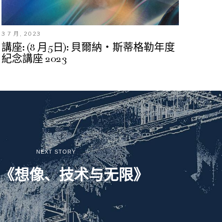
3 7 月, 2023
講座: (8 月5日): 貝爾納・斯蒂格勒年度
紀念講座 2023
NEXT STORY
: 《想像、技术与无限》