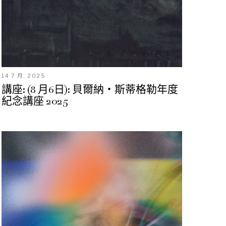
14 7 月, 2025
講座: (8 月6日): 貝爾納・斯蒂格勒年度
紀念講座 2025