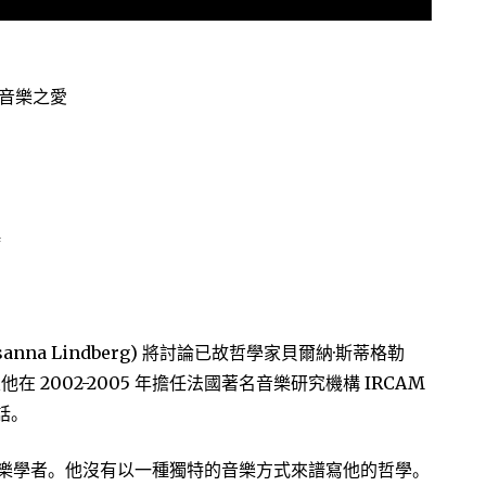
對音樂之愛
時
nna Lindberg) 將討論已故哲學家貝爾納·斯蒂格勒
愛以及他在 2002-2005 年擔任法國著名音樂研究機構 IRCAM
話。
音樂學者。他沒有以一種獨特的音樂方式來譜寫他的哲學。