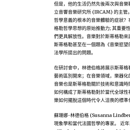
但是，他的生活仍然先後兩次與音樂
立音響音樂研究所 (IRCAM) 的
哲學意義的根本的音樂體驗的症狀？
格勒哲學思想的原始推動力; 其重
們更具解放性。音樂對於斯蒂格勒來
斯蒂格勒甚至在一個題為《音樂慾望
法學所提出的問題。
在研討會中，林德伯格將展示斯蒂格
藝術區別開來；在音樂領域，樂器化
音樂也是斯蒂格勒關於技術和意識時
如何構成了斯蒂格勒對於當代全球性
樂如何擺脫這個時代令人沮喪的標準
蘇珊娜-林德伯格 (Susanna Li
現象學和當代法國哲學的專家。 近