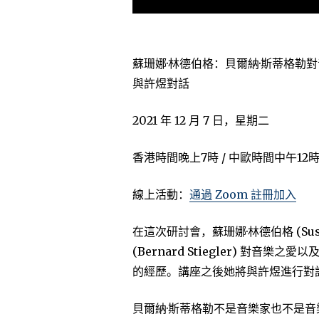
蘇珊娜·林德伯格：貝爾納·斯蒂格勒
與許煜對話
2021 年 12 月 7 日，星期二
香港時間晚上7時 / 中歐時間中午12
線上活動：
通過 Zoom 註冊加入
在這次研討會，蘇珊娜·林德伯格 (Susa
(Bernard Stiegler) 對音樂之
的經歷。講座之後她將與許煜進行對
貝爾納·斯蒂格勒不是音樂家也不是