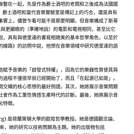
聯繫在一起，先是作為爵士酒吧的老闆和之後成為法國國
主管。爵士酒吧和當代音樂實驗室是傳記上的巧合，還是具有
事實上，儘管乍看可能不是那麼明顯，但音樂構成了斯蒂
要性與更顯眼的（準確地說）的電影和電視相同，甚至比它
說，具有與德里達的書寫相媲美的基本哲學角色，以至於
的線路》的訪問中說，他想在音樂領域中研究德里達的語
勒賦予音樂的「啟發式特權」，因為它的樂器性質使其與
的過程不僅很早就已經開始了，而且「在起源已如是」。
間交織的核心思想的最好例證。其次，她將展示音樂問題
社會作為工業性情感生產時代的診斷。最後，她將展示音
化特徵。
ndberg) 是荷蘭萊頓大學的歐陸哲學教授。她是德國觀念論、
年來，她的研究以技術問題為主題。她的出版物包括