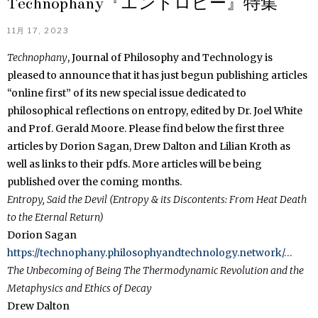
Technophany『エントロピー』特集
11月 17, 2023
Technophany
, Journal of Philosophy and Technology is
pleased to announce that it has just begun publishing articles
“online first” of its new special issue dedicated to
philosophical reflections on entropy, edited by Dr. Joel White
and Prof. Gerald Moore. Please find below the first three
articles by Dorion Sagan, Drew Dalton and Lilian Kroth as
well as links to their pdfs. More articles will be being
published over the coming months.
Entropy, Said the Devil (Entropy & its Discontents: From Heat Death
to the Eternal Return)
Dorion Sagan
https://technophany.
philosophyandtechnology.
network/…
The Unbecoming of Being The Thermodynamic Revolution and the
Metaphysics and Ethics of Decay
Drew Dalton