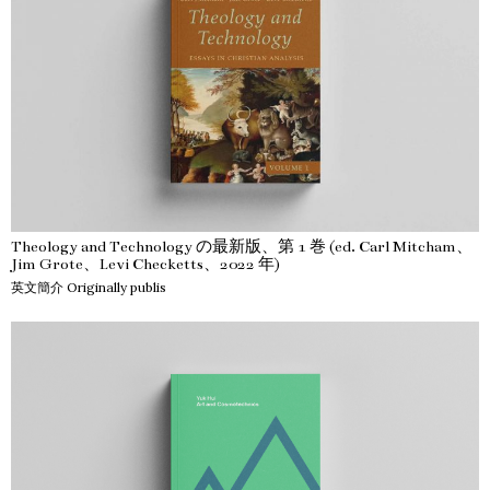
Theology and Technology の最新版、第 1 巻 (ed. Carl Mitcham、
Jim Grote、Levi Checketts、2022 年)
英文簡介 Originally publis