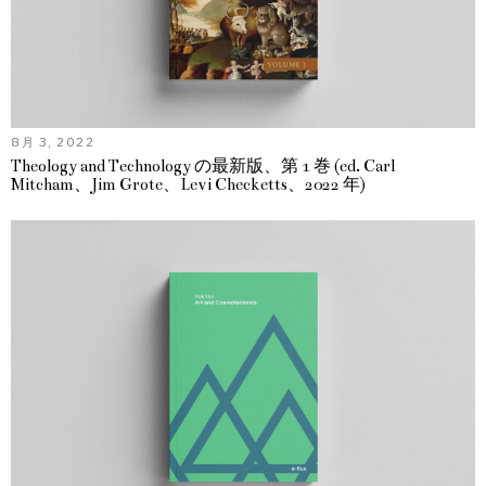
8月 3, 2022
Theology and Technology の最新版、第 1 巻 (ed. Carl
Mitcham、Jim Grote、Levi Checketts、2022 年)