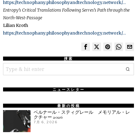
https://technophany.
philosophyandtechnology.
network/…
Entropy’s Critical Translations Following Serres’s Path through the
North-West-Passage
Lilian Kroth
https://technophany.
philosophyandtechnology.
network/…
捜索
ニュースレター
最新の投稿
ベルナール・スティグレール メモリアル・レ
クチャー 2026
7月 6, 2026