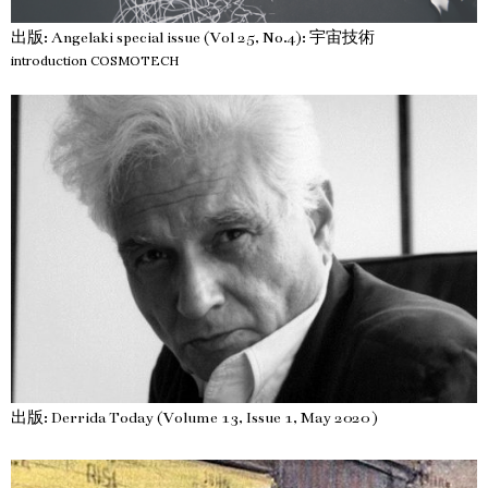
出版: Angelaki special issue (Vol 25, No.4): 宇宙技術
introduction COSMOTECH
出版: Derrida Today (Volume 13, Issue 1, May 2020 )