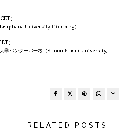
 CET）
phana University Lüneburg）
CET）
バンクーバー校（Simon Fraser University,
RELATED POSTS