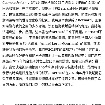
Cosmotechnics
），是我對海德格爾1953年的論文《技術的追問》的
回應和批評。在這本書中，我提出了與Bernard不同的海德格爾讀
法，儘管此書第二部分對於京都學派和新儒家的解構，仍然有賴於他
對海德格爾的世界歷史觀的批判。我將這本書獻給了Bernard，因為
如果沒有我們之間的多次討論，沒有他對我叛逆精神的肯定，我將無
法邁出這一步。然而，這本書也給Bernard帶來了問題。Bernard不
同意我的看法——不是我對海德格爾的閱讀，而是我對法國古生物學
家安德烈·勒魯瓦-古爾漢（André Leroi-Gourhan）的解讀，這或
許是我與他的哲學衝突。我們在2018年的成都之行中討論了這件事，
記得當時恰好是在和他兒子奧古斯丁一起去看熊貓的途中；我們原本
應該在2019年的台北研討會上就此事展開辯論，但卻沒有做到；最
後，我們決定把辯論挪到
Angelaki
期刊的宇宙技術特刊上，然而特刊
發行的時候剛好是他去世的那天。Bernard在2020年4月住院期間忍
受了很多痛苦，卻還是非常慷慨地完成了這篇文章。可惜他改變了論
文的方向，所以我們計劃中的辯論從未真正發生。