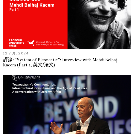
12 7 月, 2024
評論: “System of Pleonectic”: Interview with Mehdi Belhaj
Kacem (Part 1, 英文/法文)