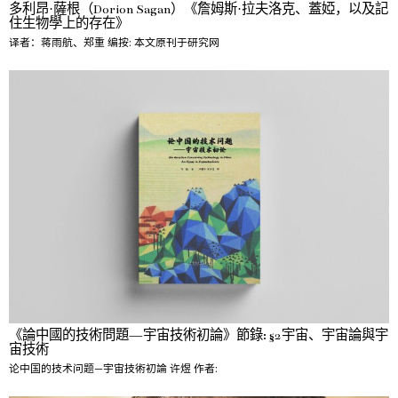
多利昂·薩根（Dorion Sagan）《詹姆斯·拉夫洛克、蓋婭，以及記
住生物學上的存在》
译者：蒋雨航、郑重 编按: 本文原刊于研究网
《論中國的技術問題—宇宙技術初論》節錄: §2宇宙、宇宙論與宇
宙技術
论中国的技术问题—宇宙技術初論 许煜 作者: