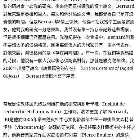
黎的研討會上談我的研究。後來他同意指導我的博士論文。Bernard
對我來說是英雄和巨人，每次和他討論論文時，我都覺得自己是在浪
費他的時間。但是Bernard熱情且慷慨，他從不把我當學生而是當朋
友，他對我的研究十分感興趣。我並沒有第三持存來記錄這些場景，
但是很多細節仍然歷歷在目。我還記得在一次會議中，Bernard叫我
不要讀太多的海德格爾，因為每個偉大的思想家只有一兩本代表作，
對他來說，海德格爾的是《存在與時間》。有一次，在我們等過馬路
的時候，他說​​有一個人我以後必須認真對待，那就是雅克·德里達。我
2016年出版了論文《論數碼物的存在》（
On the Existence of Digital
Objects
），Bernard慷慨地寫了序言。
當我從倫敦移居巴黎並開始在他的研究與創新學院（Institut de
recherche et d’innovation）工作時，我才更加了解 Bernard。
IRI是他於2006年辭去蓬皮杜中心文化發展部主任一職後與文森特·普
伊赫（Vincent Puig）創建的研究所。在擔任蓬皮杜藝術中心主任之
前，他應音樂家兼作曲家皮埃爾·布列茲（Pierre Boulez）的邀請，