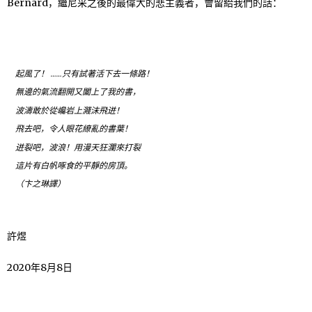
Bernard，繼尼采之後的最偉大的悲主義者，會留給我們的話：
起風了！ ……只有試著活下去一條路！
無邊的氣流翻開又闔上了我的書，
波濤敢於從巉岩上濺沫飛迸！
飛去吧，令人眼花繚亂的書葉！
迸裂吧，波浪！用漫天狂瀾來打裂
這片有白帆啄食的平靜的房頂。
（卞之琳譯）
許煜
2020年8月8日