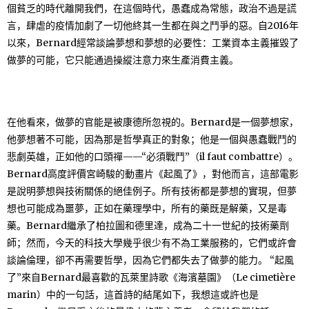
個貧乏的時代離開我們，在這個時代，愚蠢成為常態，政治不過是謊
言，肆虐的疫情加劇了一切他終其一生都在與之鬥爭的惡。自2016年
以來，Bernard經常談論夢想和夢想的必要性：工業資本主義摧毀了
做夢的可能，它只能通過操縱注意力來生產消費主義。
在他看來，做夢的官能是被康德所忽視的。Bernard是一個夢想家，
他夢想著不可能，因為那是哲學真正的對象；他是一個與愚蠢戰鬥的
悲劇英雄，正如他的口頭禪——“必須戰鬥”（il faut combattre）。
Bernard高度評價宮崎駿的動畫片《起風了》，對他而言，這部電影
是說明夢想與技術關係的絕佳例子。所有技術都是夢想的實現，但夢
想也可能成為噩夢，正如在藥理學中，所有的藥既是解藥，又是毒
藥。Bernard繼承了柏拉圖和德里達，成為二十一世紀的技術藥劑
師；然而，今天的科技大學幾乎很少有不為工業服務的，它們或許會
談論倫理，卻不再需要哲學，因為它們都失去了做夢的能力。 “起風
了”來自Bernard最喜歡的瓦萊里詩歌《海濱墓園》（Le cimetière
marin）中的一句話，這首詩的結尾如下，我想這或許也是