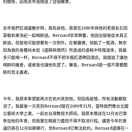
的關係，因為去年我錯過了這個機會。
去年我們在湖邊散步時，我告訴他，我曾在2016年與他的老朋友石田
英敬和東浩紀一起喝醉過。Bernard非常興奮，他說出獄後從未真正
醉過，但是他可能想要有一次例外。在餐廳裡，他點了一瓶酒，無奈
因為我的身體尚未從《遞歸與偶然》所造成的虛耗中恢復過來，我最
多只能喝一杯。Bernard不得不把半瓶紅酒帶回酒店。我錯過了讓他
喝醉的機會，或者我也讓他失望了。畢竟，Bernard是一個不需要酣
醉的悲主義者。
今年，我原本希望能再次在杭州見到他，但因為疫情，所有活動都取
消了。我最後一次見到Bernard是在2019年11月，當時我們應台北國
立藝術大學之邀，一起去台灣教授大師班。我原本應該在12月去巴黎
參加他的年會，但我實在精疲力盡而不得不取消行程。儘管今年的會
議仍將在12月如期舉行，但Bernard已無法赴約。Bernard選擇在一