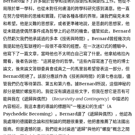
Bernard留下了許多關於哲學和技術的原創性和開創性工作。他從不
局限於單一學科，也從未對任何膚淺的跨學科研究感到滿意。他一直
在努力發明新的思維和實踐，打破各種各樣的界限，讓我們窺見未來
和希望。他是災難的思想家，或者更準確地說，是悲劇的思想家，他
從未錯過使偶然事件成為哲學上的必然的機會。儘管如此，Bernard
仍然虧欠我們他承諾過的多本《技術與時間》。Bernard曾經幾次向
我提起他在監獄裡的一段很不尋常的經歷。在一次迷幻式的體驗中，
他寫下了一篇文章，當時他也不太明白自己寫了什麼。他拿給格拉內
爾看，後者告訴他：“這將是你的哲學。”這些內容寫進了在他的博士
論文，後來論文答辯委員會成員之一的馬里翁希望發表這一部分，但
Bernard拒絕了。該部分應該作為《技術與時間》的第七卷出版，儘
管我們仍在等待第四、第五和第六卷。據Bernard所說，這個神秘的
部分是關於螺旋形的。我從沒有讀過這些文字，但我在想它是否有可
能與我在《遞歸與偶然》（
Recursivity and Contingency
）中描述的
內容相近，我這本書的導論的標題叫“一種迷幻的生成”（A
Psychedelic Becoming）。Bernard讀了《遞歸與偶然》，他認為
我處理的德國觀念論和控制論的問題很重要，他把書推薦了給法國出
版商。但是遺憾的是，我們從未討論過“遞歸”與他的“螺旋”概念之間