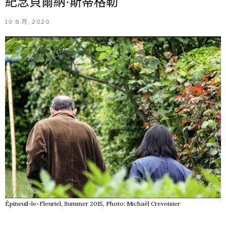
紀念貝爾納·斯蒂格勒
10 8 月, 2020
Épineuil-le-Fleuriel, Summer 2015, Photo: Michaël Crevoisier