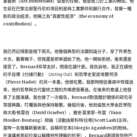
業藝術（Ars Industrialis）協會的任務，便是致力於工業的轉型。他
生前在巴黎北部聖丹尼的項目則是與工業夥伴和銀行合作，發展一種
新的政治經濟，他稱之為“貢獻性經濟”（the economy of
contribution）。
我仍然記得那是個下雨天。他像個典型的法國知識分子，穿了件黑色
大衣，戴著帽子，但我還是把傘遞給了他。他一開始拒絕，後來還是
接受了。Bernard非常友好，問我在讀什麼。我告訴他，我正在讀他
的半自傳《付諸行動》（
Acting Out
）和哲學史家皮埃爾·阿多
（Pierre Hadot）的另一本書。他很吃驚。我那時剛從重病中恢復過
來，他的哲學與古代靈修之間的共鳴使我著迷。在後來的會議上他發
表了主題演講，我也做了一次報告，Bernard對我關於關係的研究非
常感興趣，叮囑我與他保持聯繫。幾個月後，他到倫敦大學金匠學院
與大衛·格雷伯（David Graeber）、雅安·莫里耶-布當（Yann
Moulier-Boutang）辯論（活動由斯科特·拉希[Scott Lash]主持，
當時一名俄羅斯藝術家，自稱阿甘本[Giorgio Agamben]的粉絲，
在演講者面前拉屎以解釋他所理解的抗爭），Bernard邀請我到他巴