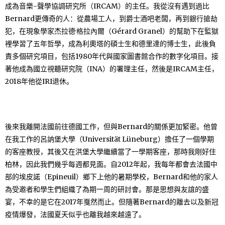
成為音樂-聲學協調研究所（IRCAM）的主任。我從沒有遇到過比
Bernard更傳奇的人：從農場工人，到爵士酒吧老闆，再到銀行搶劫
犯，在現象學家杰拉德·格拉內爾（Gérard Granel）的幫助下在監獄
裡學習了五年哲學，成為利奧塔的碩士生和德里達的博士生，此後負
責多個研究項目，包括1980年代與國家圖書館合作的數字化項目。接
著他成為國立視聽研究院（INA）的署理主任，然後是IRCAM主任，
2018年他從IRI退休。
後來我離開法國前往德國工作，但與Bernard的關係更加緊密。他曾
在我工作的呂訥堡大學（Universität Lüneburg）擔任了一個學期
的客座教授，其後又在洪堡大學繼續當了一學期客座，那時我剛好住
柏林，因此我們幾乎每週都見面。自2012年起，我每年都會去法國中
部的埃皮諾（Epineuil）鄉下上他的暑期學校，Bernard和他的家人
為受邀者和學生們組織了為期一周的研討會。那是思想與友誼的盛
宴，不幸的是它在2017年戛然而止。但隨著Bernard的離去以及新冠
疫情爆發，法國夏天似乎也離我越來越遠了。