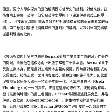
但是，更令人印象深刻的是他解構西方哲學史的計劃。對他來說，技
術實際上是第一哲學，但它被哲學史壓抑了（弗洛伊德意義上的壓
抑）。 《技術與時間》前兩卷致力於對海德格爾和胡塞爾現象學的解
構；第三卷是對康德《純粹理性的批判》的解構，以及對法蘭克福學
派批判理論的批判。
《技術與時間》第三卷也是Bernard針對工業資本主義的政治性著作
的開端，此後他在這個方向上出版了超過三十多本書。Bernard並不
反對工業本身，而是反對工業資本主義的視野，同時反對各種形式的
犬儒主義。技術工業，尤其消費主義，重視短期的獲利能力，因此並
沒有擔負起照怀大眾——特別是年輕一代，格蕾塔·桑伯格（Greta
Thunberg）的一代的責任。正是在這樣的條件下，技術變得有毒。
從《技術與時間》的第三卷開始，Bernard試圖通過對馬克思、弗洛
伊德、西蒙東（Gilbert Simondon），對生物學和經濟學等的閱
讀，系統地尋找新武器。Bernard在2006年與朋友們一起創建的工