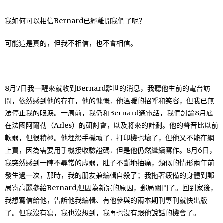
我如何可以相信Bernard已經離開我們了呢？
可能這是真的，但我不相信，也不會相信。
8月7日我一醒來就收到Bernard離世的消息，我聽他生前的電台訪
問，依然感到他的存在，他的慷慨，他溫暖的招呼和笑容，但我已無
法停止我的眼淚。一周前，我仍和Bernard通電話，我們討論8月底
在法國阿爾勒（Arles）的研討會，以及將來的計劃。他的聲音比以前
軟弱，但很積極。他埋怨手機壞了，打印機也壞了，但他又不能在網
上買，因為需要用手機接收驗證碼，但是他仍然繼續寫作。8月6日，
我突然感到一陣不尋常的虛弱，肚子不斷地抽痛，類似的情形兩年前
發生過一次，那時，我的朋友兼編輯自殺了；我拖著疲備的身體到郵
局寄高麗參給Bernard,但因為新冠的原因，郵局關門了。回到家後，
我想寫信給他，告訴他我編輯、有他參與的兩本期刊專刊就快出版
了。但我沒有寫，我也沒想到，我再也沒有跟他說話的機會了。