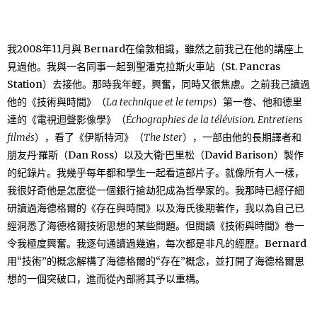
我2008年11月與 Bernard在倫敦相識，雖然之前我己在他的講座上
見過他。我與一名同事一起到聖潘克拉斯火車站（St. Pancras
Station）去接他。那時我年輕，興奮，同時又很焦慮。之前我己讀過
他的《技術與時間》（
La technique et le temps
）第一卷、他和德里
達的《電視迴聲影像學》（
Échographies de la télévision. Entretiens
filmés
），看了《伊斯特河》（
The
Ister
），一部由他的長期譯者和
朋友丹·羅斯（Dan Ross）以及大衛·巴里松（David Barison）製作
的紀錄片。我幾乎每年都和學生一起看這部片子。就像所有人一樣，
我很好奇他是怎麼從一個銀行搶劫犯成為哲學家的。我那時已經仔細
研讀過海德格爾的《存在與時間》以及海氏後期著作，我以為自己已
經洞悉了海德格爾技術思想的某些問題。但閱讀《技術與時間》卷一
令我極度興奮。我逐句通讀過幾遍，每次都是非凡的經歷。Bernard
用“技術”的概念解構了海德格爾的“存在”概念，並打開了海德格爾思
想的一個突破口，進而從內部將其予以重構。