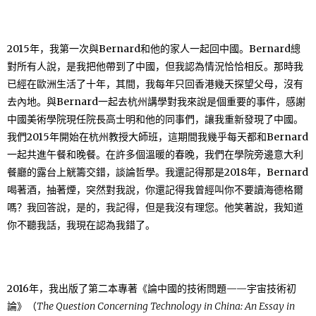
2015年，我第一次與Bernard和他的家人一起回中國。Bernard總
對所有人說，是我把他帶到了中國，但我認為情況恰恰相反。那時我
已經在歐洲生活了十年，其間，我每年只回香港幾天探望父母，沒有
去內地。與Bernard一起去杭州講學對我來說是個重要的事件，感謝
中國美術學院現任院長高士明和他的同事們，讓我重新發現了中國。
我們2015年開始在杭州教授大師班，這期間我幾乎每天都和Bernard
一起共進午餐和晚餐。在許多個溫暖的春晚，我們在學院旁邊意大利
餐廳的露台上觥籌交錯，談論哲學。我還記得那是2018年，Bernard
喝著酒，抽著煙，突然對我說，你還記得我曾經叫你不要讀海德格爾
嗎？我回答說，是的，我記得，但是我沒有理您。他笑著說，我知道
你不聽我話，我現在認為我錯了。
2016年，我出版了第二本專著《論中國的技術問題——宇宙技術初
論》（
The Question Concerning Technology in China: An Essay in