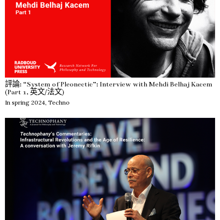
評論: “System of Pleonectic”: Interview with Mehdi Belhaj Kacem
(Part 1, 英文/法文)
In spring 2024, Techno