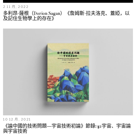
2 11 月, 2022
多利昂·薩根（Dorion Sagan）《詹姆斯·拉夫洛克、蓋婭，以
及記住生物學上的存在》
10 12 月, 2021
《論中國的技術問題—宇宙技術初論》節錄: §2宇宙、宇宙論
與宇宙技術