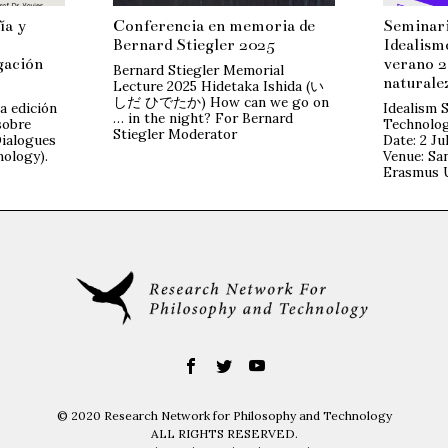
ía y
Conferencia en memoria de
Seminario
Bernard Stiegler 2025
Idealism
gación
verano 2
Bernard Stiegler Memorial
naturalez
Lecture 2025 Hidetaka Ishida (い
しだ ひでたか) How can we go on
a edición
Idealism 
… in the night? For Bernard
sobre
Technolog
Stiegler Moderator
Dialogues
Date: 2 Ju
nology).
Venue: San
Erasmus 
© 2020 Research Network for Philosophy and Technology
ALL RIGHTS RESERVED.