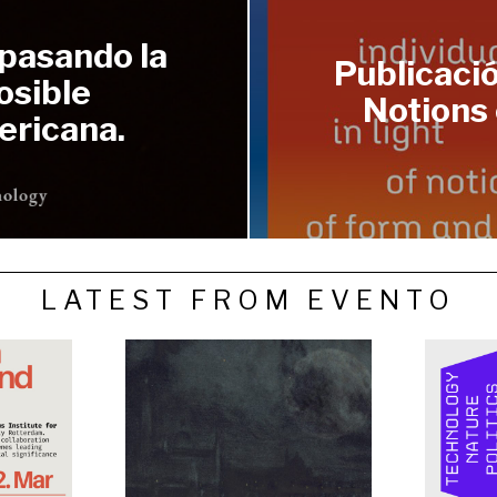
spasando la
Publicació
osible
Notions 
ericana.
LATEST FROM EVENTO