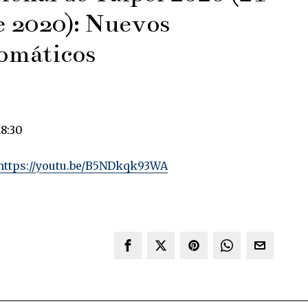
e 2020): Nuevos
omáticos
18:30
https://youtu.be/B5NDkqk93WA